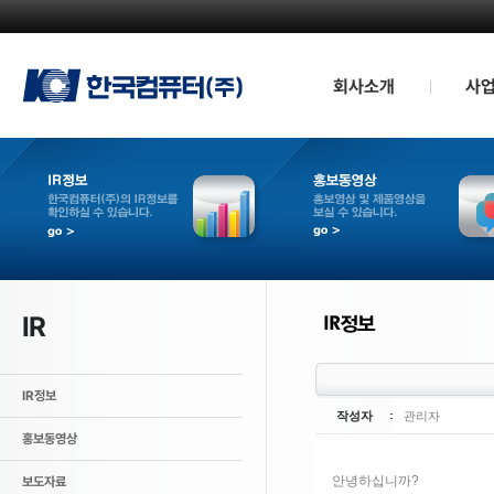
회사소개
사
인사말
QD TV부
경영방침
모바일 부
회사연혁
산업용 인
CI소개
조직도
관계사
공지사항
오시는길
IR
IR정보
작성자
관리자
홍보동영상
안녕하십니까?
보도자료